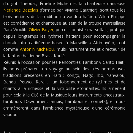
(Turgot Théodat, Émeline Michel) et la chanteuse danseuse
Nerlande Bazelais
(formée par Viviane Gauthier), sont tous les
trois héritiers de la tradition du vaudou haïtien. Wilda Philippe
est comédienne et chanteuse au sein de la troupe marseillaise
Rara Woulib.
Olivier Boyer
, percussionniste marseillais, pratique
depuis longtemps les rythmes haitiens pour accompagner la
chorale afro-caribéenne basée à Marseille « Afrimayé », tout
comme
Antonin Michelou,
multi-instrumentiste et directeur de
la fanfare haitienne Brass Koulé.
Réunis à l'occasion pour les Rencontres Tambor y Canto Haiti,
ils nous préparent un voyage au sein des très nombreuses
traditions présentes en Haiti : Kongo, Nago, Ibo, Yanvalou,
Banda, Petwo, Rara… un foisonnement de rythmes et de
chants à la richesse et la virtuosité étonnantes. Ils amènent
pour cela à la Cité de la Musique leurs instruments ancestraux,
tambours Dawonmen, lambis, bambous et cornets), et nous
emmèneront dans l'ambiance mystérieuse d'une cérémonie
vaudou.