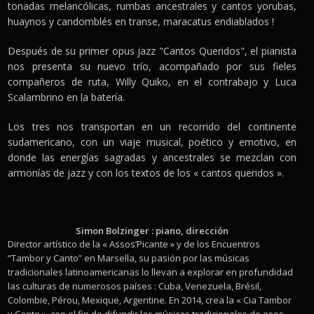
tonadas melancólicas, rumbas ancestrales y cantos yorubas,
huaynos y candomblés en transe, maracatus endiablados !
Después de su primer opus jazz "Cantos Queridos", el pianista
nos presenta su nuevo trío, acompañado por sus fieles
compañeros de ruta, Willy Quiko, en el contrabajo y Luca
Scalambrino en la batería.
Los tres nos transportan en un recorrido del continente
sudamericano, con un viaje musical, poético y emotivo, en
donde las energías sagradas y ancestrales se mezclan con
armonías de jazz y con los textos de los « cantos queridos ».
Simon Bolzinger : piano, dirección
Director artístico de la « Assos’Picante » y de los Encuentros
“Tambor y Canto” en Marsella, su pasión por las músicas
tradicionales latinoamericanas lo llevan a explorar en profundidad
las culturas de numerosos países : Cuba, Venezuela, Brésil,
Colombie, Pérou, Mexique, Argentine. En 2014, crea la « Cia Tambor
y Canto », con el fin de difundir las músicas tradicionales de esos