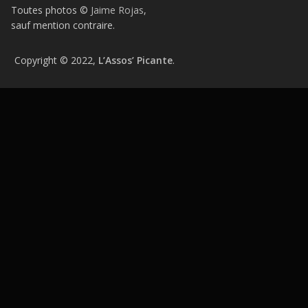
Toutes photos ©
Jaime Rojas
,
sauf mention contraire.
Copyright © 2022,
L’Assos’ Picante
.