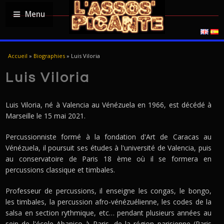
Menu
VOUS ÊTES ICI
Accueil
»
Biographies
»
Luis Viloria
Luis Viloria
Luis Viloria, né à Valencia au Vénézuela en 1966, est décédé à
Marseille le 15 mai 2021.
Percussionniste formé à la fondation d'Art de Caracas au
Vénézuela, il poursuit ses études à l'université de Valencia, puis
au conservatoire de Paris 18 ème où il se formera en
percussions classique et timbales.
Professeur de percussions, il enseigne les congas, le bongo,
les timbales, la percussion afro-vénézuélienne, les codes de la
salsa en section rythmique, etc… pendant plusieurs années au
sein de l'école Abanico à Paris, de la région parisienne (Paris