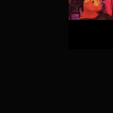
Informations pratiques
Date :
Mardi, 10 février, 2026 - 19:
Lieu :
La Fabulerie
Tarif :
Participation tarif libre et sol
Artistes :
Christophe Boutin
Simon B
Cet événement s’inclut dans la mani