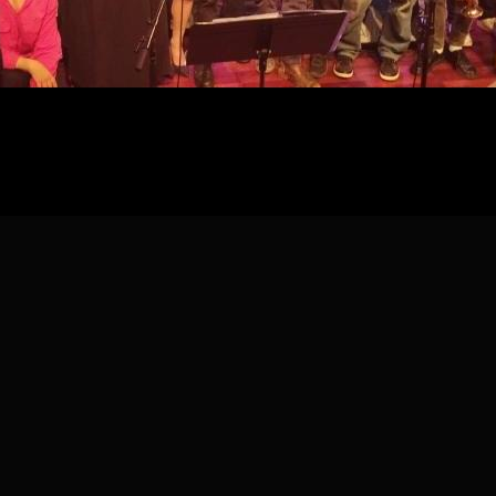
30
idaire
olzinger
festation :
Fiesta Salsa