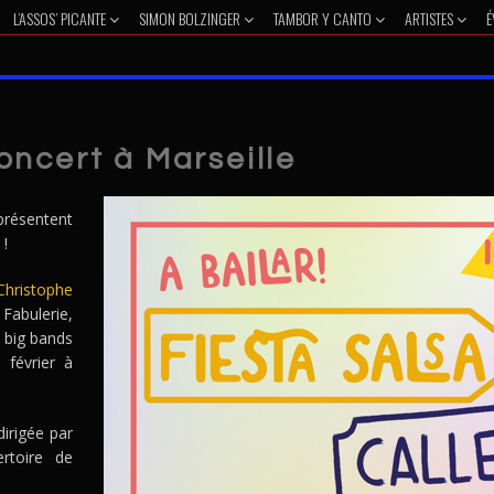
L’ASSOS’ PICANTE
SIMON BOLZINGER
TAMBOR Y CANTO
ARTISTES
É
oncert à Marseille
présentent
 !
Christophe
 Fabulerie,
x big bands
 février à
 dirigée par
ertoire de