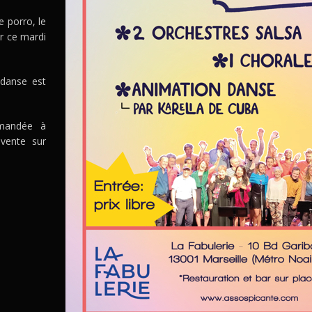
e porro, le
r ce mardi
 danse est
demandée à
 vente sur