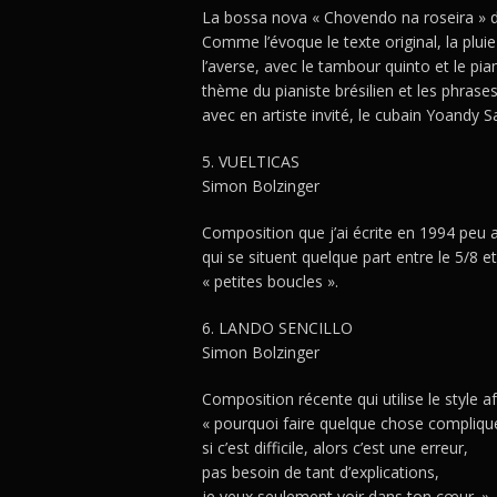
La bossa nova « Chovendo na roseira » d
Comme l’évoque le texte original, la pluie 
l’averse, avec le tambour quinto et le pi
thème du pianiste brésilien et les phrase
avec en artiste invité, le cubain Yoandy 
5. VUELTICAS
Simon Bolzinger
Composition que j’ai écrite en 1994 peu 
qui se situent quelque part entre le 5/8 e
« petites boucles ».
6. LANDO SENCILLO
Simon Bolzinger
Composition récente qui utilise le style af
« pourquoi faire quelque chose compliqu
si c’est difficile, alors c’est une erreur,
pas besoin de tant d’explications,
je veux seulement voir dans ton cœur. »