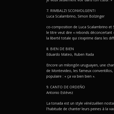
7. RIMBALZI SCONVOLGENTI
Luca Scalambrino, Simon Bolzinger
co-composition de Luca Scalambrino et S
le titre veut dire « rebonds déconcertant 
la liberté totale qui s’exprime dans les d
8. BIEN DE BIEN
Eduardo Mateo, Ruben Rada
Encore un milongón uruguayen, une chans
de Montevideo, les fameux conventillos, b
populaire : « ça va bien bien ».
9. CANTO DE ORDEÑO
Antonio Estévez
La tonada est un style vénézuélien nostal
l'habitude de chanter leurs peines à la vac