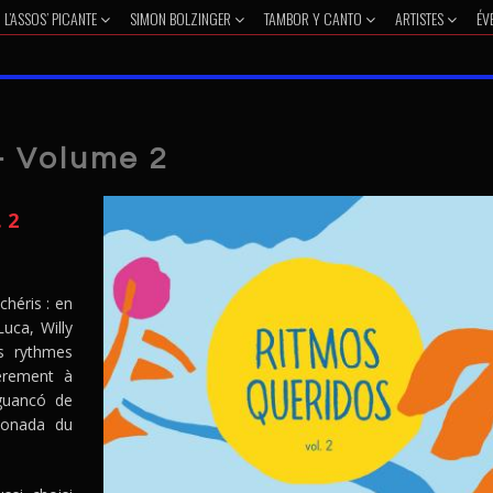
L’ASSOS’ PICANTE
SIMON BOLZINGER
TAMBOR Y CANTO
ARTISTES
ÉV
- Volume 2
 2
héris : en
Luca, Willy
s rythmes
ièrement à
guancó de
tonada du