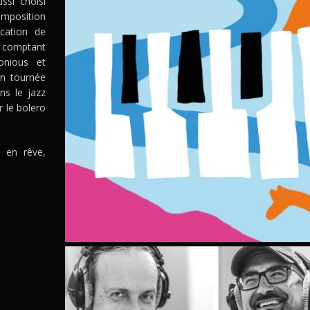
si choisi
omposition
ication de
 comptant
onious et
en tournée
ns le jazz
r le bolero
e en rêve,