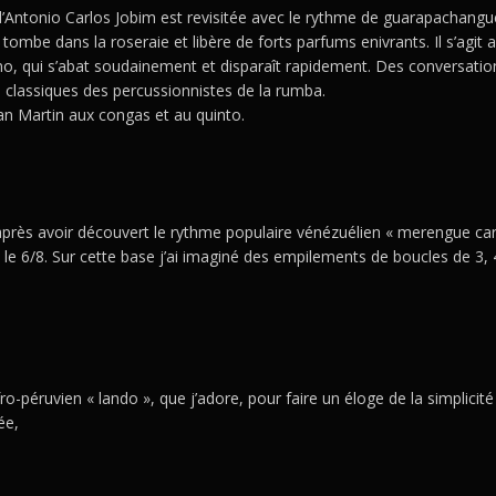
’Antonio Carlos Jobim est revisitée avec le rythme de guarapachangu
tombe dans la roseraie et libère de forts parfums enivrants. Il s’agit a
ano, qui s’abat soudainement et disparaît rapidement. Des conversatio
s classiques des percussionnistes de la rumba.
San Martin aux congas et au quinto.
après avoir découvert le rythme populaire vénézuélien « merengue ca
t le 6/8. Sur cette base j’ai imaginé des empilements de boucles de 3, 4
ro-péruvien « lando », que j’adore, pour faire un éloge de la simplicité 
ée,