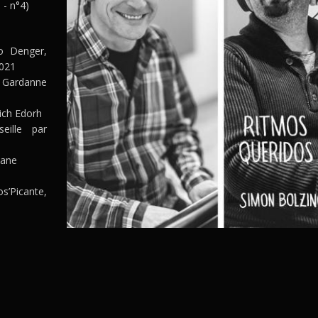
 - n°4)
 Denger,
2021
, Gardanne
ich Edorh
eille par
cane
s’Picante,