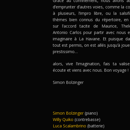
Grâce au confinement, nous avons aus
d’emprunter d’autres voies, comme la c
à plusieurs, l’impro libre, ou la salsif
thèmes bien connus du répertoire, en
sur l’accord tacite de Maurice, Thel
Antonio Carlos pour partir avec nous 
imaginaire à La Havane. Et puisque da
tout est permis, on est allés jusqu’à joue
prestissimo…
alors, vive l’imagination, fais ta valis
écoute et viens avec nous. Bon voyage !
Simon Bolzinger
Simon Bolzinger
(piano)
Willy Quiko
(contrebasse)
Luca Scalambrino
(batterie)