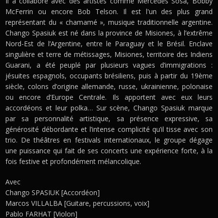
Il a collaboré avec des artistes comme Mercedes Sosa, Bobby
McFerrin ou encore Bob Telson. Il est l'un des plus grand
représentant du « chamamé », musique traditionnelle argentine.
Chango Spasiuk est né dans la province de Misiones, à l’extrême
Nord-Est de l’Argentine, entre le Paraguay et le Brésil. Enclave
singulière et terre de métissages, Misiones, territoire des Indiens
Guarani, a été peuplé par plusieurs vagues d’immigrations :
jésuites espagnols, occupants brésiliens, puis à partir du 19ème
siècle, colons d’origine allemande, russe, ukrainienne, polonaise
ou encore d’Europe Centrale. Ils apportent avec eux leurs
accordéons et leur polka… Sur scène, Chango Spasiuk marque
par sa personnalité artistique, sa présence expressive, sa
générosité débordante et l’intense complicité qu’il tisse avec son
trio. De théâtres en festivals internationaux, le groupe dégage
une puissance qui fait de ses concerts une expérience forte, à la
fois festive et profondément mélancolique.
Avec
Chango SPASIUK [Accordéon]
Marcos VILLALBA [Guitare, percussions, voix]
Pablo FARHAT [Violon]