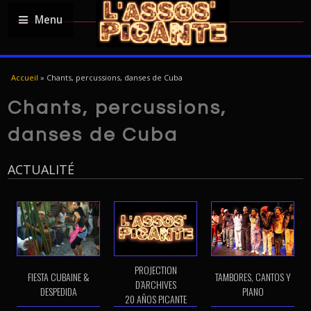
Menu
YOU ARE HERE
Accueil
»
Chants, percussions, danses de Cuba
Chants, percussions,
danses de Cuba
ACTUALITÉ
PROJECTION
FIESTA CUBAINE &
TAMBORES, CANTOS Y
D’ARCHIVES
DESPEDIDA
PIANO
20 AÑOS PICANTE