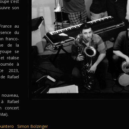
roupe s'est
suivre son
France au
ésence du
on franco-
ive de la
groupe se
t réalise
Tournée à
ce 2023,
 de Rafael
 nouveau,
à Rafael
n concert
Mai).
Quintero
Simon Bolzinger