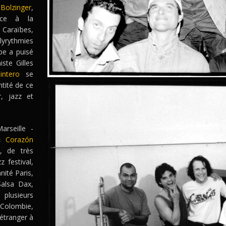
olzinger
,
face à la
s Caraïbes,
lyrythmies
pe a puisé
ste Gilles
intero
se
ntité de ce
r, jazz et
rseille -
 «
Corazón
 de très
 festival,
nité Paris,
alsa Dax,
plusieurs
Colombie,
 étranger à