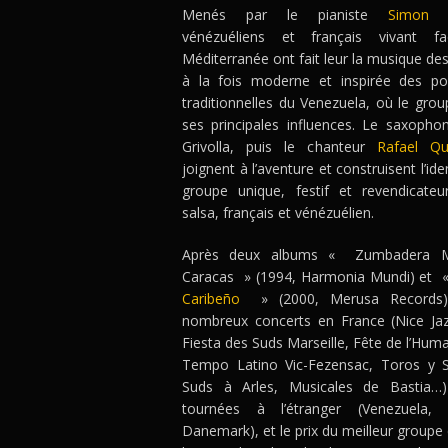
Menés par le pianiste
Simon B
vénézuéliens et français vivant 
Méditerranée ont fait leur la musique de
à la fois moderne et inspirée des po
traditionnelles du Venezuela, où le grou
ses principales influences. Le saxophoni
Grivolla, puis le chanteur
Rafael Qu
joignent à l’aventure et construisent l’ide
groupe unique, festif et revendicateu
salsa, français et vénézuélien.
Après deux albums « Zumbadera Ma
Caracas » (1994, Harmonia Mundi) et
Caribeño
» (2000, Merusa Records),
nombreux concerts en France (Nice Jazz
Fiesta des Suds Marseille, Fête de l’Huma
Tempo Latino Vic-Fezensac, Toros y S
Suds à Arles, Musicales de Bastia…) 
tournées à l’étranger (Venezuela, 
Danemark), et le prix du meilleur groupe