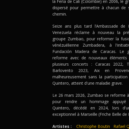
la Feria de Cali (Colombie) en 2006, le g
dispersé pour permettre à chacun de 
chemin.
Seize ans plus tard l’Ambassade de 
Venezuela réclame à nouveau la pr
groupe Zumbao, pour reformer la fusi
vénézuélienne Zumbadera, à l'initiat
Fundación Madera de Caracas. Le 
reforme avec de nouveaux éléments e
plusieurs concerts : Caracas 2022, 
Barlovento 2023, Aix en Proven
malheureusement sans la participation
Quintero, atteint d'une maladie grave.
Le 26 mars 2026, Zumbao se reforme à
pour rendre un hommage appuyé 
Quintero, décédé en 2024, lors d'u
exceptionnel à Marseille (Friche Belle de 
Artistes :
Christophe Boutin
Rafael 