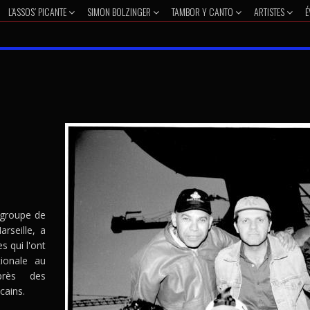
L’ASSOS’ PICANTE
SIMON BOLZINGER
TAMBOR Y CANTO
ARTISTES
É
 groupe de
rseille, a
s qui l'ont
ionale au
près des
cains.