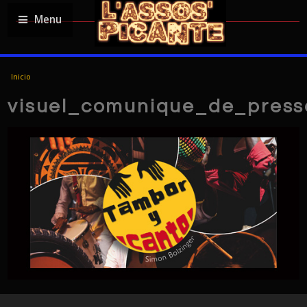
Menu
USTED ESTÁ AQUÍ
Inicio
visuel_comunique_de_press